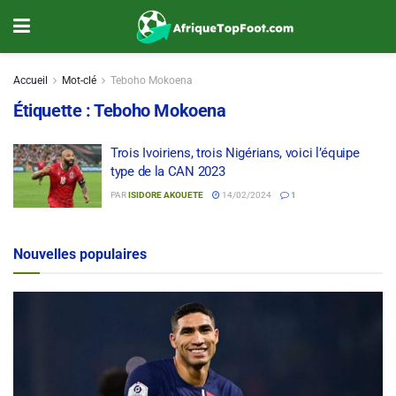
Accueil
Mot-clé
Teboho Mokoena
Étiquette :
Teboho Mokoena
Trois Ivoiriens, trois Nigérians, voici l’équipe
type de la CAN 2023
PAR
ISIDORE AKOUETE
14/02/2024
1
Nouvelles populaires