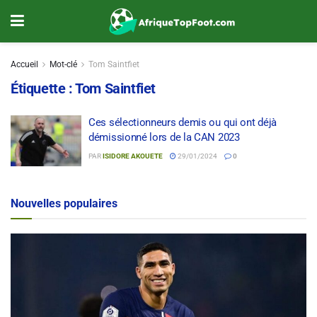
Accueil
Mot-clé
Tom Saintfiet
Étiquette :
Tom Saintfiet
Ces sélectionneurs demis ou qui ont déjà
démissionné lors de la CAN 2023
PAR
ISIDORE AKOUETE
29/01/2024
0
Nouvelles populaires