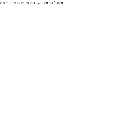
e a eu des joueurs incroyables au fil des ...