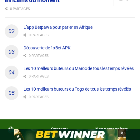
africains du moment
0 PARTAGES
L’app Betpawa pour parier en Afrique
0 PARTAGES
Découverte de 1xBet APK
0 PARTAGES
Les 10 meilleurs buteurs du Maroc de tous les temps révélés
0 PARTAGES
Les 10 meilleurs buteurs du Togo de tous les temps révélés
0 PARTAGES
Contact:
Nos partenaires:
×