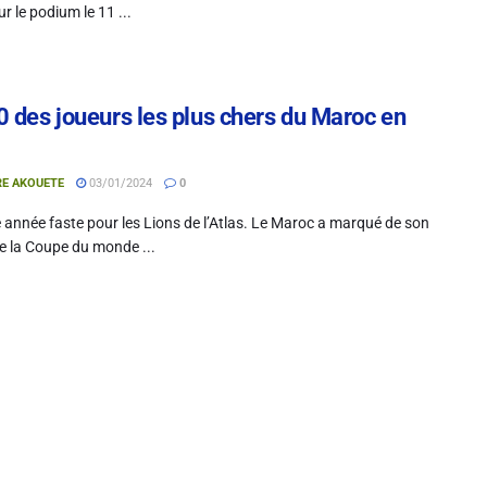
ur le podium le 11 ...
0 des joueurs les plus chers du Maroc en
RE AKOUETE
03/01/2024
0
 année faste pour les Lions de l’Atlas. Le Maroc a marqué de son
e la Coupe du monde ...