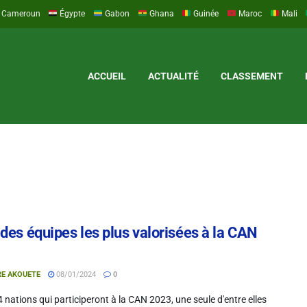
Cameroun
Égypte
Gabon
Ghana
Guinée
Maroc
Mali
ACCUEIL
ACTUALITÉ
CLASSEMENT
 des équipes les plus valorisées à la CAN
RE AKOUETE
08/01/2024
0
4 nations qui participeront à la CAN 2023, une seule d'entre elles