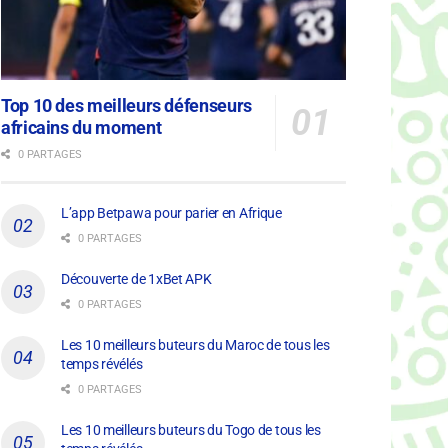
Top 10 des meilleurs défenseurs
africains du moment
0 PARTAGES
L’app Betpawa pour parier en Afrique
0 PARTAGES
Découverte de 1xBet APK
0 PARTAGES
Les 10 meilleurs buteurs du Maroc de tous les
temps révélés
0 PARTAGES
Les 10 meilleurs buteurs du Togo de tous les