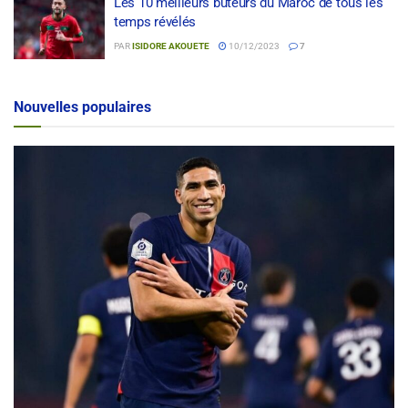
Les 10 meilleurs buteurs du Maroc de tous les
temps révélés
PAR
ISIDORE AKOUETE
10/12/2023
7
Nouvelles populaires