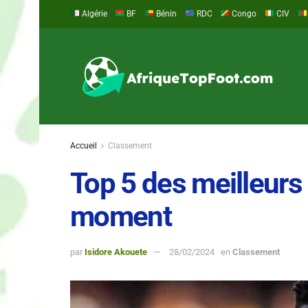
Algérie
BF
Bénin
RDC
Congo
CIV
Accueil
Classement
Top 5 des meilleurs 
moment
par
Isidore Akouete
28/02/2024
en
Classement