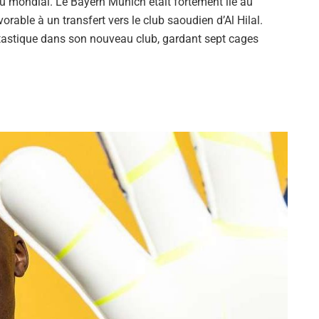
 du mondial. Le Bayern Munich était fortement lié au
vorable à un transfert vers le club saoudien d’Al Hilal.
ntastique dans son nouveau club, gardant sept cages