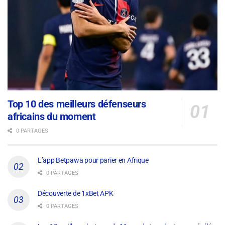
Top 10 des meilleurs défenseurs
africains du moment
0 PARTAGES
L’app Betpawa pour parier en Afrique
0 PARTAGES
Découverte de 1xBet APK
0 PARTAGES