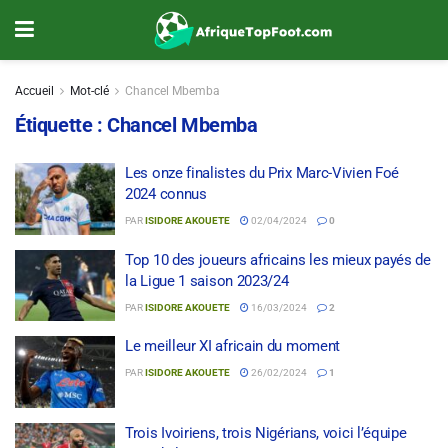
Accueil
Mot-clé
Chancel Mbemba
Étiquette :
Chancel Mbemba
Les onze finalistes du Prix Marc-Vivien Foé
2024 connus
PAR
ISIDORE AKOUETE
02/04/2024
0
Top 10 des joueurs africains les mieux payés de
la Ligue 1 saison 2023/24
PAR
ISIDORE AKOUETE
16/03/2024
2
Le meilleur XI africain du moment
PAR
ISIDORE AKOUETE
26/02/2024
1
Trois Ivoiriens, trois Nigérians, voici l’équipe