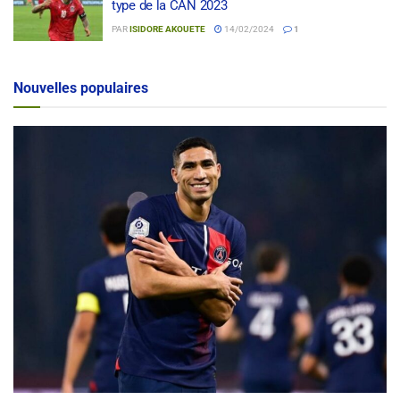
type de la CAN 2023
PAR
ISIDORE AKOUETE
14/02/2024
1
Nouvelles populaires