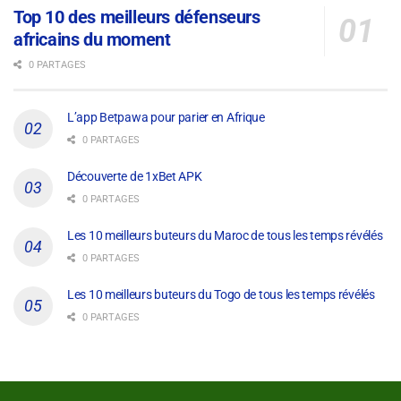
Top 10 des meilleurs défenseurs
africains du moment
0 PARTAGES
L’app Betpawa pour parier en Afrique
0 PARTAGES
Découverte de 1xBet APK
0 PARTAGES
Les 10 meilleurs buteurs du Maroc de tous les temps révélés
0 PARTAGES
Les 10 meilleurs buteurs du Togo de tous les temps révélés
0 PARTAGES