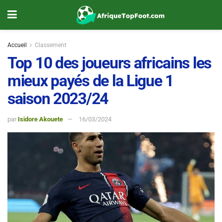
Accueil
Classement
Top 10 des joueurs africains les
mieux payés de la Ligue 1
saison 2023/24
par
Isidore Akouete
16/03/2024