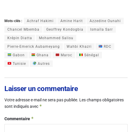
Mots-clés :
Achraf Hakimi
Amine Harit
Azzedine Ounahi
Chancel Mbemba
Geoffrey Kondogbia
Ismaïla Sarr
Krépin Diatta
Mohammed Salisu
Pierre-Emerick Aubameyang
Wahbi Khazri
RDC
Gabon
Ghana
Maroc
Sénégal
Tunisie
Autres
Laisser un commentaire
Votre adresse e-mail ne sera pas publiée.
Les champs obligatoires
*
sont indiqués avec
*
Commentaire