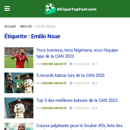
Accueil
Mot-clé
Emilio Nsue
Étiquette :
Emilio Nsue
Trois Ivoiriens, trois Nigérians, voici l’équipe
type de la CAN 2023
PAR
ISIDORE AKOUETE
14/02/2024
1
5 records battus lors de la CAN 2023
PAR
ISIDORE AKOUETE
13/02/2024
1
Top 5 des meilleurs buteurs de la CAN 2023
PAR
ISIDORE AKOUETE
12/02/2024
0
Course palpitante pour le Soulier d’Or, liste des