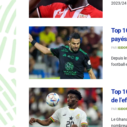
2023/24 e
Top 10
payés
PAR
ISIDO
Depuis le
football 
Top 1
de l’
PAR
ISIDO
Le Ghana 
nombreux 