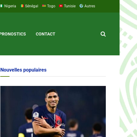
Nigeria
Sénégal
Togo
Tunisie
Autres
PRONOSTICS
CONTACT
Nouvelles populaires