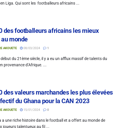
n Liga. Qui sont les footballeurs africains ...
 des footballeurs africains les mieux
 au monde
RE AKOUETE
08/03/2024
1
 début du 21ème siècle, il y a eu un afflux massif de talents du
en provenance d’Afrique. ...
0 des valeurs marchandes les plus élevées
effectif du Ghana pour la CAN 2023
RE AKOUETE
15/01/2024
0
a une riche histoire dans le football et a offert au monde de
joueurs talentueux au fil ...