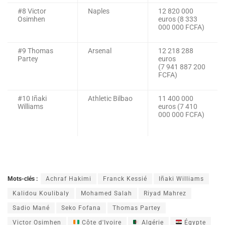
#8 Victor
Naples
12 820 000
Osimhen
euros (8 333
000 000 FCFA)
#9 Thomas
Arsenal
12 218 288
Partey
euros
(7 941 887 200
FCFA)
#10 Iñaki
Athletic Bilbao
11 400 000
Williams
euros (7 410
000 000 FCFA)
Mots-clés :
Achraf Hakimi
Franck Kessié
Iñaki Williams
Kalidou Koulibaly
Mohamed Salah
Riyad Mahrez
Sadio Mané
Seko Fofana
Thomas Partey
Victor Osimhen
Côte d'Ivoire
Algérie
Égypte