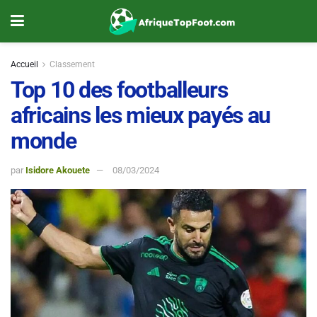
Accueil
Classement
Top 10 des footballeurs
africains les mieux payés au
monde
par
Isidore Akouete
08/03/2024