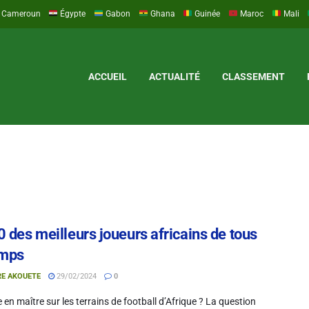
Cameroun
Égypte
Gabon
Ghana
Guinée
Maroc
Mali
ACCUEIL
ACTUALITÉ
CLASSEMENT
 des meilleurs joueurs africains de tous
emps
RE AKOUETE
29/02/2024
0
 en maître sur les terrains de football d’Afrique ? La question