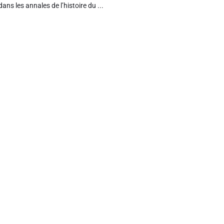
ans les annales de l’histoire du ...