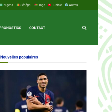
Nigeria
Sénégal
Togo
Tunisie
Autres
PRONOSTICS
CONTACT
Nouvelles populaires