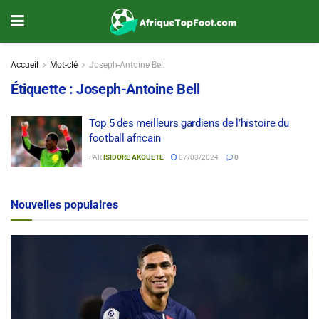
Accueil
Mot-clé
Joseph-Antoine Bell
Étiquette :
Joseph-Antoine Bell
Top 5 des meilleurs gardiens de l’histoire du
football africain
PAR
ISIDORE AKOUETE
07/03/2024
0
Nouvelles populaires