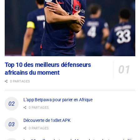
Top 10 des meilleurs défenseurs
africains du moment
0 PARTAGES
L’app Betpawa pour parier en Afrique
0 PARTAGES
Découverte de 1xBet APK
0 PARTAGES