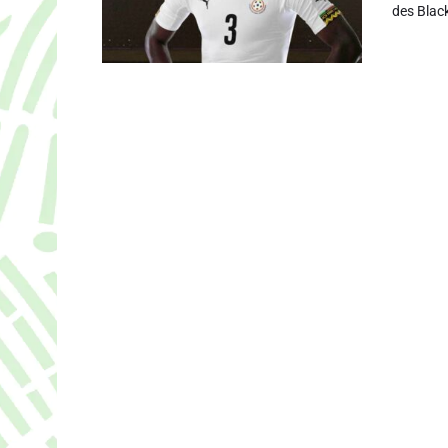
des Black