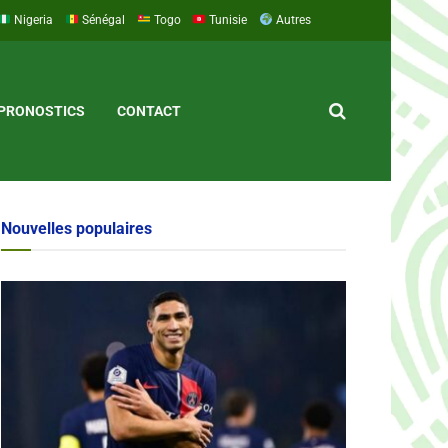
Nigeria
Sénégal
Togo
Tunisie
Autres
PRONOSTICS
CONTACT
Nouvelles populaires