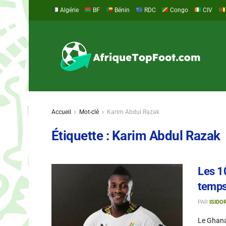
Algérie
BF
Bénin
RDC
Congo
CIV
Accueil
Mot-clé
Karim Abdul Razak
Étiquette :
Karim Abdul Razak
Les 1
temps
PAR
ISIDO
Le Ghana