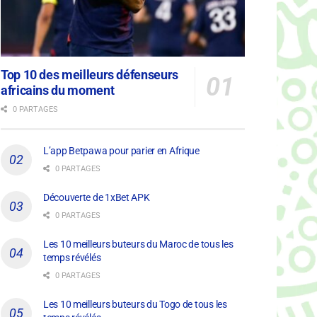
Top 10 des meilleurs défenseurs
africains du moment
0 PARTAGES
L’app Betpawa pour parier en Afrique
0 PARTAGES
Découverte de 1xBet APK
0 PARTAGES
Les 10 meilleurs buteurs du Maroc de tous les
temps révélés
0 PARTAGES
Les 10 meilleurs buteurs du Togo de tous les