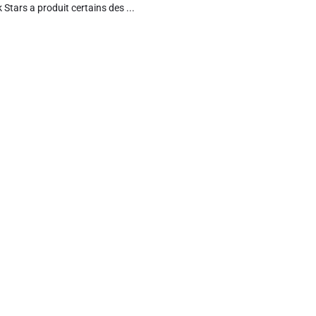
 Stars a produit certains des ...