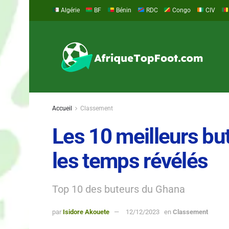
Algérie
BF
Bénin
RDC
Congo
CIV
Accueil
Classement
Les 10 meilleurs bu
les temps révélés
Top 10 des buteurs du Ghana
par
Isidore Akouete
12/12/2023
en
Classement