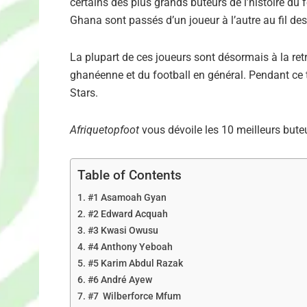
certains des plus grands buteurs de l’histoire du f
Ghana sont passés d’un joueur à l’autre au fil des
La plupart de ces joueurs sont désormais à la ret
ghanéenne et du football en général. Pendant ce 
Stars.
Afriquetopfoot
vous dévoile les 10 meilleurs bute
Table of Contents
#1 Asamoah Gyan
#2 Edward Acquah
#3 Kwasi Owusu
#4 Anthony Yeboah
#5 Karim Abdul Razak
#6 André Ayew
#7 Wilberforce Mfum