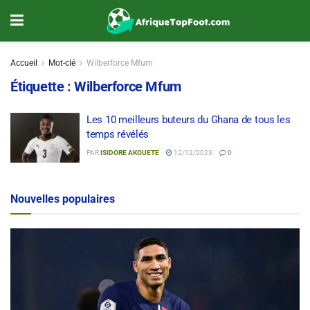
Accueil
Mot-clé
Wilberforce Mfum
Étiquette :
Wilberforce Mfum
Les 10 meilleurs buteurs du Ghana de tous les
temps révélés
PAR
ISIDORE AKOUETE
12/12/2023
0
Nouvelles populaires