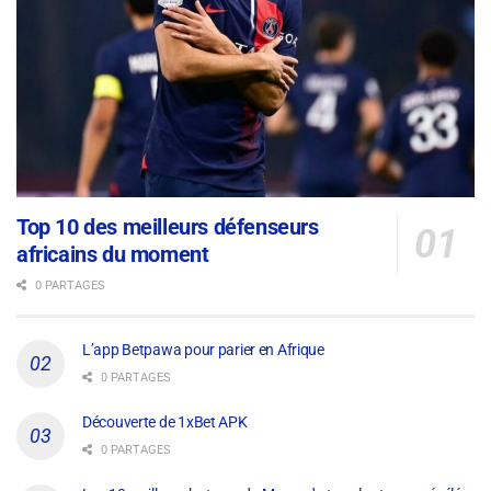
Top 10 des meilleurs défenseurs
africains du moment
0 PARTAGES
L’app Betpawa pour parier en Afrique
0 PARTAGES
Découverte de 1xBet APK
0 PARTAGES