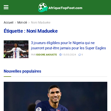
Accueil
Mot-clé
Noni Madueke
Étiquette :
Noni Madueke
3 joueurs éligibles pour le Nigeria qui ne
joueront peut-être jamais pour les Super Eagles
PAR
ISIDORE AKOUETE
15/05/2024
1
Nouvelles populaires