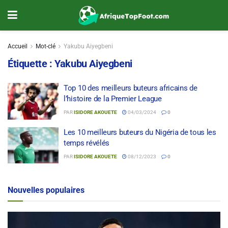
Accueil
Mot-clé
Yakubu Aiyegbeni
Étiquette :
Yakubu Aiyegbeni
Top 10 des meilleurs buteurs africains de
l’histoire de la Premier League
PAR
ISIDORE AKOUETE
04/03/2024
0
Les 10 meilleurs buteurs du Nigéria de tous les
temps révélés
PAR
ISIDORE AKOUETE
08/12/2023
0
Nouvelles populaires