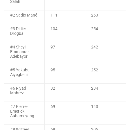
Salah
#2 Sadio Mané
111
263
#3 Didier
104
254
Drogba
#4 Sheyi
97
242
Emmanuel
Adebayor
#5 Yakubu
95
252
Aiyegbeni
#6 Riyad
82
284
Mahrez
#7 Pierre-
69
143
Emerick
Aubameyang
#8 Wilfried
68
305