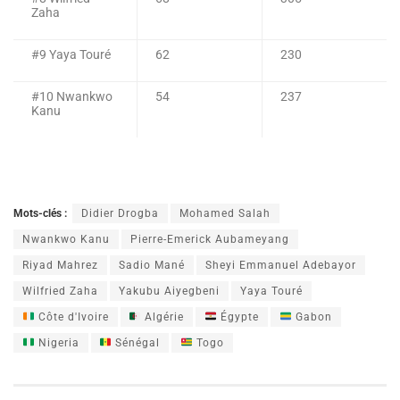
Zaha
#9 Yaya Touré
62
230
#10 Nwankwo
54
237
Kanu
Mots-clés :
Didier Drogba
Mohamed Salah
Nwankwo Kanu
Pierre-Emerick Aubameyang
Riyad Mahrez
Sadio Mané
Sheyi Emmanuel Adebayor
Wilfried Zaha
Yakubu Aiyegbeni
Yaya Touré
Côte d'Ivoire
Algérie
Égypte
Gabon
Nigeria
Sénégal
Togo