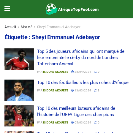
Accueil
Mot-clé
Sheyi Emmanuel Adebayor
Étiquette :
Sheyi Emmanuel Adebayor
Top 5 des joueurs africains qui ont marqué de
leur empreinte le derby du nord de Londres
Tottenham-Arsenal
PAR
ISIDORE AKOUETE
25/04/2024
0
Top 10 des footballeurs les plus riches d’Afrique
PAR
ISIDORE AKOUETE
13/03/2024
3
Top 10 des meilleurs buteurs africains de
l’histoire de l’UEFA Ligue des champions
PAR
ISIDORE AKOUETE
05/03/2024
0