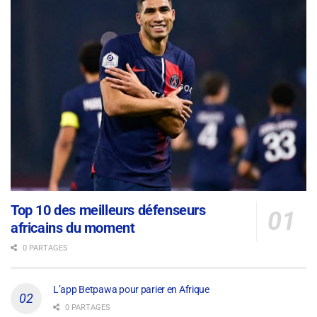
Top 10 des meilleurs défenseurs
africains du moment
0 PARTAGES
L’app Betpawa pour parier en Afrique
0 PARTAGES