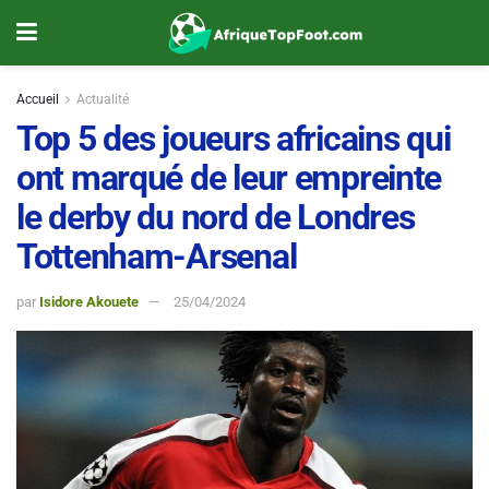
Accueil
Actualité
Top 5 des joueurs africains qui
ont marqué de leur empreinte
le derby du nord de Londres
Tottenham-Arsenal
par
Isidore Akouete
25/04/2024