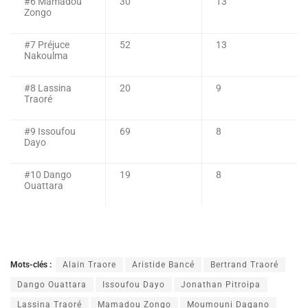
#6 Mamadou
30
13
Zongo
#7 Préjuce
52
13
Nakoulma
#8 Lassina
20
9
Traoré
#9 Issoufou
69
8
Dayo
#10 Dango
19
8
Ouattara
Mots-clés :
Alain Traore
Aristide Bancé
Bertrand Traoré
Dango Ouattara
Issoufou Dayo
Jonathan Pitroipa
Lassina Traoré
Mamadou Zongo
Moumouni Dagano