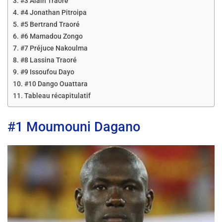
#3 Alain Traoré
#4 Jonathan Pitroipa
#5 Bertrand Traoré
#6 Mamadou Zongo
#7 Préjuce Nakoulma
#8 Lassina Traoré
#9 Issoufou Dayo
#10 Dango Ouattara
Tableau récapitulatif
#1 Moumouni Dagano