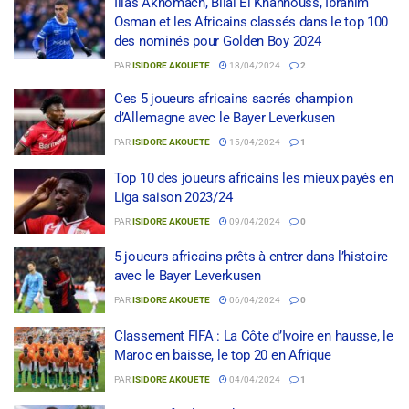
Ilias Akhomach, Bilal El Khannouss, Ibrahim
Osman et les Africains classés dans le top 100
des nominés pour Golden Boy 2024
PAR
ISIDORE AKOUETE
18/04/2024
2
Ces 5 joueurs africains sacrés champion
d’Allemagne avec le Bayer Leverkusen
PAR
ISIDORE AKOUETE
15/04/2024
1
Top 10 des joueurs africains les mieux payés en
Liga saison 2023/24
PAR
ISIDORE AKOUETE
09/04/2024
0
5 joueurs africains prêts à entrer dans l’histoire
avec le Bayer Leverkusen
PAR
ISIDORE AKOUETE
06/04/2024
0
Classement FIFA : La Côte d’Ivoire en hausse, le
Maroc en baisse, le top 20 en Afrique
PAR
ISIDORE AKOUETE
04/04/2024
1