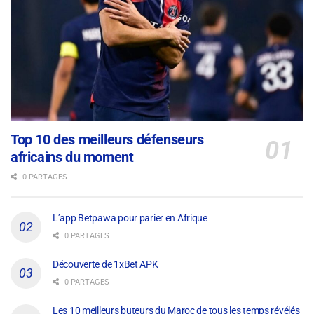
Top 10 des meilleurs défenseurs
africains du moment
0 PARTAGES
L’app Betpawa pour parier en Afrique
0 PARTAGES
Découverte de 1xBet APK
0 PARTAGES
Les 10 meilleurs buteurs du Maroc de tous les temps révélés