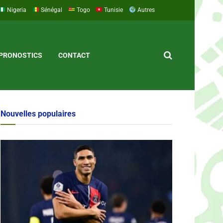
Nigeria
Sénégal
Togo
Tunisie
Autres
PRONOSTICS
CONTACT
Nouvelles populaires