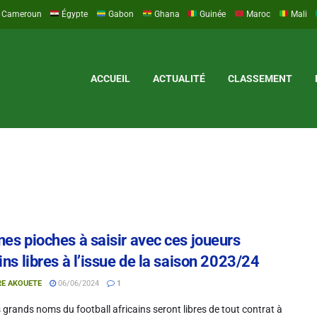
Cameroun
Égypte
Gabon
Ghana
Guinée
Maroc
Mali
ACCUEIL
ACTUALITÉ
CLASSEMENT
nes pioches à saisir avec ces joueurs
ins libres à l’issue de la saison 2023/24
RE AKOUETE
06/06/2024
1
 grands noms du football africains seront libres de tout contrat à