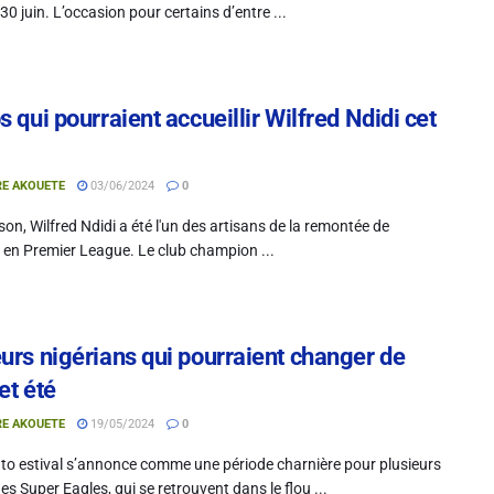
 30 juin. L’occasion pour certains d’entre ...
s qui pourraient accueillir Wilfred Ndidi cet
RE AKOUETE
03/06/2024
0
son, Wilfred Ndidi a été l'un des artisans de la remontée de
r en Premier League. Le club champion ...
eurs nigérians qui pourraient changer de
et été
RE AKOUETE
19/05/2024
0
to estival s’annonce comme une période charnière pour plusieurs
es Super Eagles, qui se retrouvent dans le flou ...